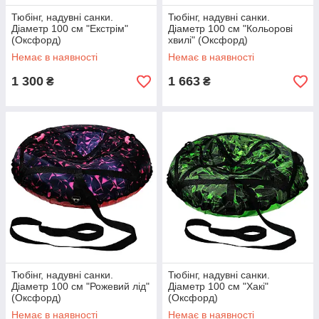
3. Аксесуари
Тюбінг, надувні санки.
Тюбінг, надувні санки.
Діаметр 100 см "Екстрім"
Діаметр 100 см "Кольорові
(Оксфорд)
хвилі" (Оксфорд)
Пропонуємо вашій увазі сітки для м'яса, риби, птиці, овочів,
Немає в наявності
Немає в наявності
а також активісти і інші пристосування, щоб полегшити ваш виїзд на
природу
1 300
1 663
₴
₴
і отримати задоволення від пікніка.
Тюбінг, надувні санки.
Тюбінг, надувні санки.
Діаметр 100 см "Рожевий лід"
Діаметр 100 см "Хакі"
(Оксфорд)
(Оксфорд)
Немає в наявності
Немає в наявності