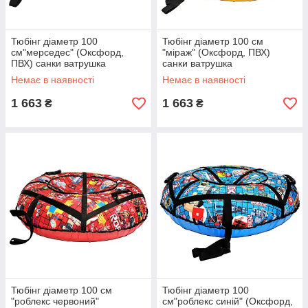
Тюбінг діаметр 100
Тюбінг діаметр 100 см
см"мерседес" (Оксфорд,
"міраж" (Оксфорд, ПВХ)
ПВХ) санки ватрушка
санки ватрушка
Немає в наявності
Немає в наявності
1 663
1 663
₴
₴
Тюбінг діаметр 100 см
Тюбінг діаметр 100
"роблекс червоний"
см"роблекс синій" (Оксфорд,