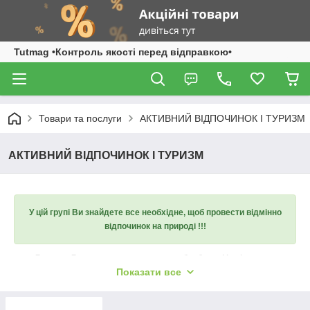
Tutmag •Контроль якості перед відправкою•
Товари та послуги
АКТИВНИЙ ВІДПОЧИНОК І ТУРИЗМ
АКТИВНИЙ ВІДПОЧИНОК І ТУРИЗМ
У цій групі Ви знайдете все необхідне, щоб провести відмінно
відпочинок на природі !!!
В цьому Вам допоможуть мангали, барбекю, і інші товари.
Показати все
Найбільш ефективними є імпровізовані, власноруч виготовлені
мангали.