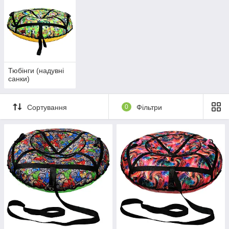
Однак вони є не дуже зручними для виїзду на природу.
На що звертати увагу при виборі мангала:
1. Матеріали виготовлення:
чи піддається мангал впливу високих температур, впливу погодних
умов.
Для цього достатньо звернути увагу на товщину стінок і матеріал
виготовлення.
Тюбінги (надувні
санки)
Ми рекомендуємо вибирати сталеві мангали з товщиною стінок не
менше 2-4 мм, щоб ви могли довше експлуатувати ваш мангал на
природі.
Сортування
0
Фільтри
2. Габарити
Найкраща прожарка м'яса відбувається на відстані 10-15 см від
поверхні вугілля.
В іншому випадку, буде більша витрата вугілля, якщо глибина
більше.
Ідеальним варіантом можна вважати виріб,
ширина якого становить від 30 до 35 діб.
Довжина мангалу залежить від кількості шампурів,
які можна буде використовувати одночасно.