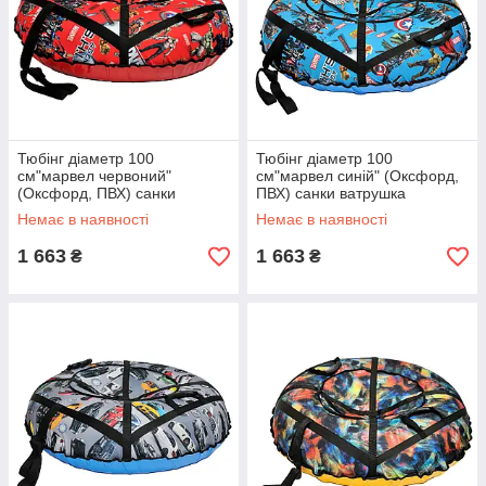
Тюбінг діаметр 100
Тюбінг діаметр 100
см"марвел червоний"
см"марвел синій" (Оксфорд,
(Оксфорд, ПВХ) санки
ПВХ) санки ватрушка
ватрушка
Немає в наявності
Немає в наявності
1 663
1 663
₴
₴