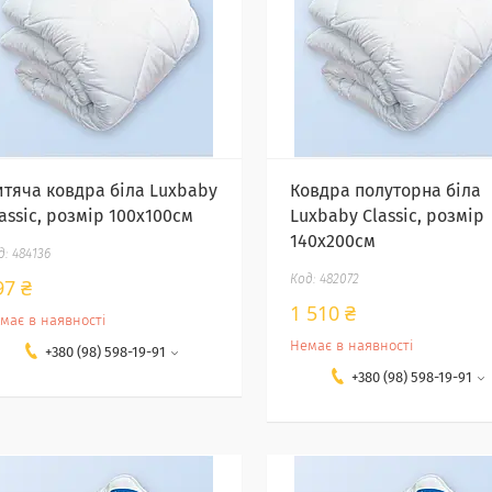
итяча ковдра біла Luxbaby
Ковдра полуторна біла
assic, розмір 100х100см
Luxbaby Classic, розмір
140х200см
484136
482072
97 ₴
1 510 ₴
має в наявності
Немає в наявності
+380 (98) 598-19-91
+380 (98) 598-19-91