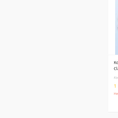
К
Cl
1
Не