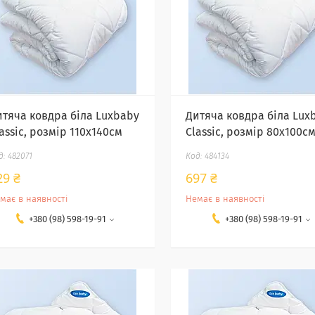
итяча ковдра біла Luxbaby
Дитяча ковдра біла Lux
assic, розмір 110х140см
Classic, розмір 80х100с
482071
484134
29 ₴
697 ₴
має в наявності
Немає в наявності
+380 (98) 598-19-91
+380 (98) 598-19-91