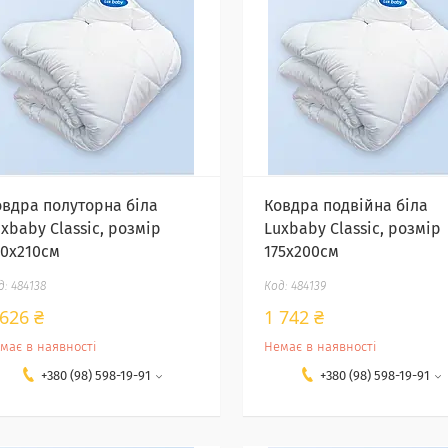
овдра полуторна біла
Ковдра подвійна біла
xbaby Classic, розмір
Luxbaby Classic, розмір
60х210см
175х200см
484138
484139
 626 ₴
1 742 ₴
має в наявності
Немає в наявності
+380 (98) 598-19-91
+380 (98) 598-19-91