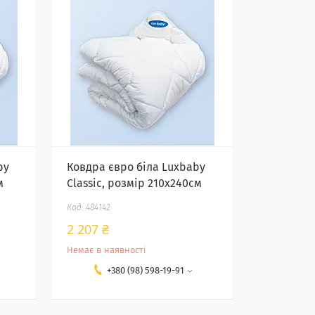
by
Ковдра євро біла Luxbaby
м
Classic, розмір 210х240см
484142
2 207 ₴
Немає в наявності
+380 (98) 598-19-91