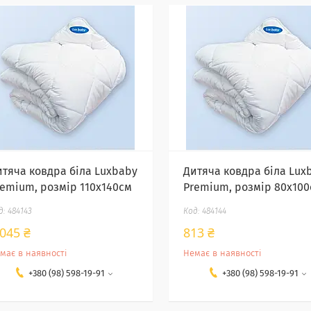
итяча ковдра біла Luxbaby
Дитяча ковдра біла Lux
remium, розмір 110х140см
Premium, розмір 80х100
484143
484144
 045 ₴
813 ₴
має в наявності
Немає в наявності
+380 (98) 598-19-91
+380 (98) 598-19-91