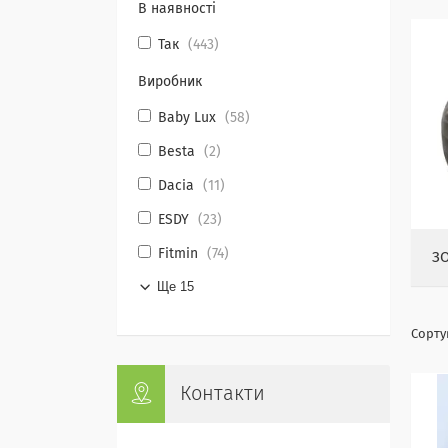
В наявності
Так
443
Виробник
Baby Lux
58
Besta
2
Dacia
11
ESDY
23
Fitmin
74
З
Ще 15
Контакти