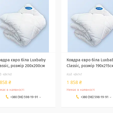
овдра євро біла Luxbaby
Ковдра євро біла Luxba
assic, розмір 200х200см
Classic, розмір 190х215с
484140
484141
 858 ₴
1 858 ₴
має в наявності
Немає в наявності
+380 (98) 598-19-91
+380 (98) 598-19-91