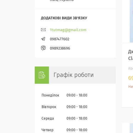
1tutmag@gmail.com
0987477602
0989238696
Д
Cl
Графік роботи
6
Не
Понеділок
09:00
18:00
Вівторок
09:00
18:00
Середа
09:00
18:00
Четвер
09:00
18:00