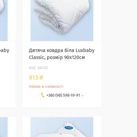
baby
Дитяча ковдра біла Luxbaby
м
Classic, розмір 90х120см
484135
813 ₴
Немає в наявності
+380 (98) 598-19-91