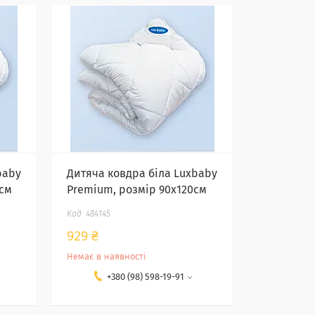
baby
Дитяча ковдра біла Luxbaby
см
Premium, розмір 90х120см
484145
929 ₴
Немає в наявності
+380 (98) 598-19-91